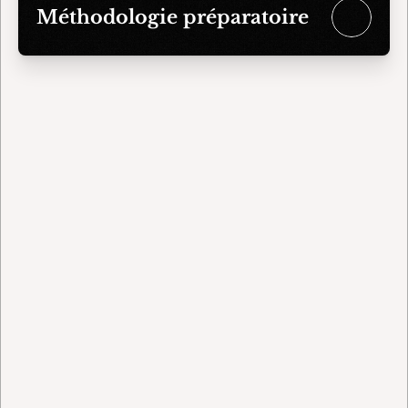
Méthodologie préparatoire
Créer de la valeur là où les 
entreprises se 
transforment
Explorer nos transactions
2024