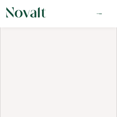
Menu
Structurer, négocier, 
réussir vos 
opérations
Novalt conseille dirigeants, managers et 
investisseurs dans leurs opérations capitalistiques, 
cessions, acquisitions et levées de fonds de 2 à 30 
millions d’euros de valorisation.
Nous conjuguons la discipline des banques 
d’affaires internationales avec la proximité et 
l’agilité d’un partenaire indépendant.