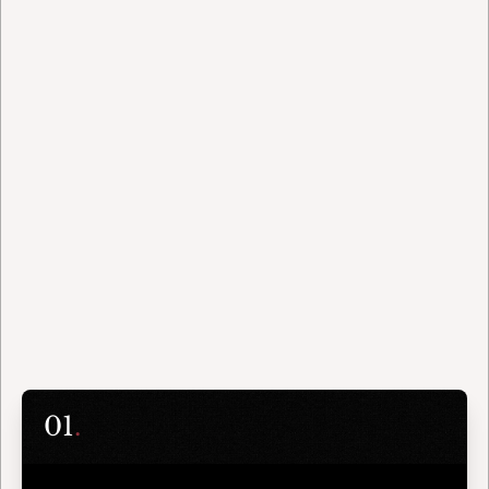
Opérations conseillées
Années d'expérience
0m
0+
Transactions réalisées
Secteurs couverts
Des 
solutions
 sur mesure pour 
chaque opération stratégique
01
.